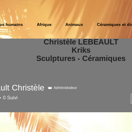
ps humains
Afrique
Animaux
Céramiques et di
Christèle LEBEAULT
Kriks
Sculptures​ - Céramiques
lt Christèle
Administrateur
0
Suivi