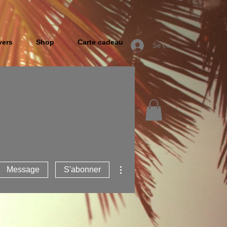
vers
Shop
Carte cadeau
Se connecter
Plus d'actions
Message
S'abonner