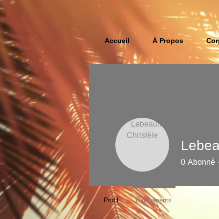
Accueil
À Propos
Cor
Lebeau
0
Abonné
Profil
Événements