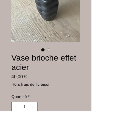
Vase brioche effet
acier
Prix
40,00 €
Hors frais de livraison
Quantité
*
Ajouter au panier