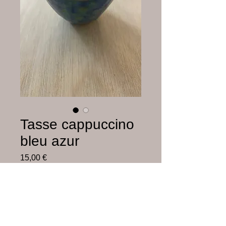
Tasse cappuccino
bleu azur
Prix
15,00 €
Hors frais de livraison
Rupture de stock