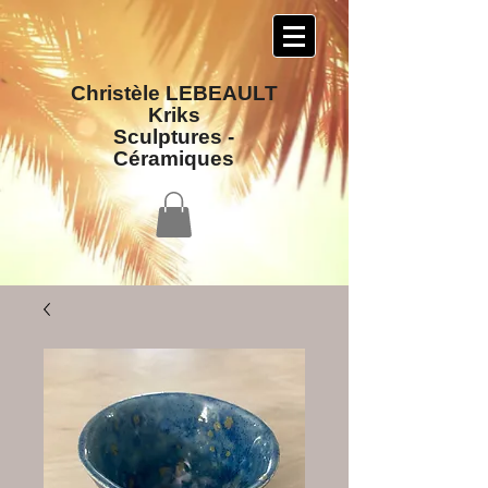
Christèle LEBEAULT
Kriks
Sculptures​ -
Céramiques