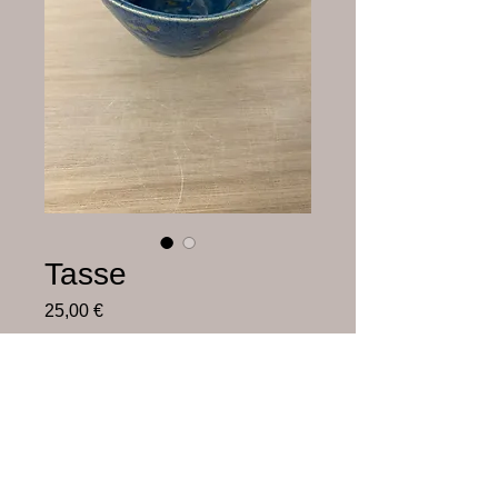
Tasse
Prix
25,00 €
Hors frais de livraison
Rupture de stock
Faïence blanche émaillée