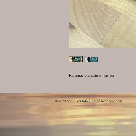
Faïence blanche émaillée
© 2023 par JEAN KANT / créé avec
Wix.com