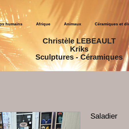
ps humains
Afrique
Animaux
Céramiques et di
Christèle LEBEAULT
Kriks
Sculptures​ - Céramiques
Saladier