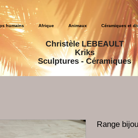
ps humains
Afrique
Animaux
Céramiques et di
Christèle LEBEAULT
Kriks
Sculptures​ - Céramiques
Range bijo