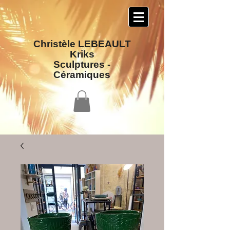
Christèle LEBEAULT
Kriks
Sculptures​ -
Céramiques