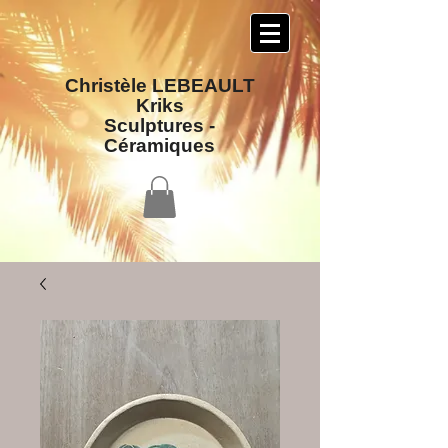
Christèle LEBEAULT
Kriks
Sculptures​ -
Céramiques