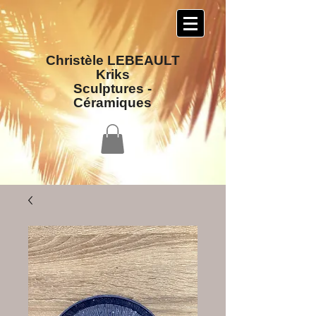
Christèle LEBEAULT
Kriks
Sculptures​ -
Céramiques