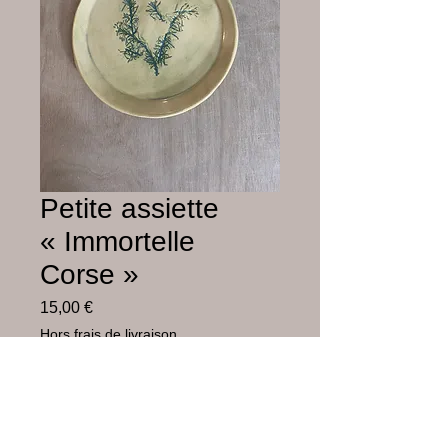
Petite assiette
« Immortelle
Corse »
Prix
15,00 €
Hors frais de livraison
Rupture de stock
Faïence blanche émaillée, incrustation