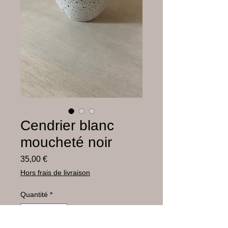
Cendrier blanc
moucheté noir
Prix
35,00 €
Hors frais de livraison
Quantité
*