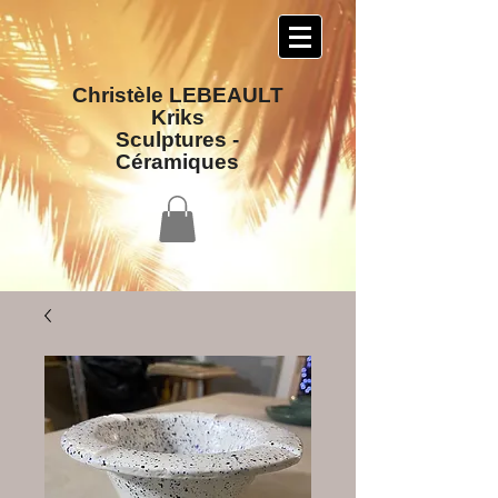
Christèle LEBEAULT
Kriks
Sculptures​ -
Céramiques