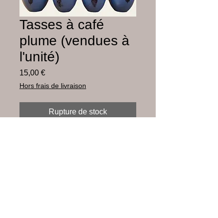
Tasses à café
plume (vendues à
l'unité)
Prix
15,00 €
Hors frais de livraison
Rupture de stock
Faïence bleue émaillée
diamètre 8 cm
hauteur 5,5 cm
© 2023 par JEAN KANT / créé avec
Wix.com