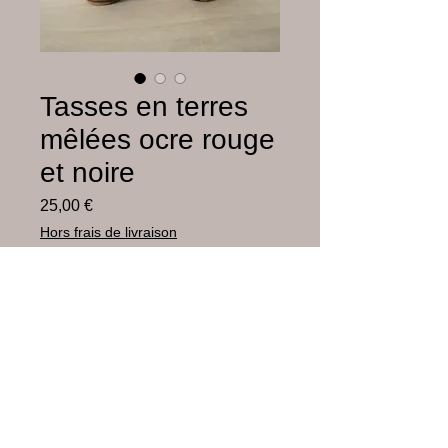
Tasses en terres
mêlées ocre rouge
et noire
Prix
25,00 €
Hors frais de livraison
Rupture de stock
Faïence ocre rouge et noire émaillée
© 2023 par JEAN KANT / créé avec
Wix.com