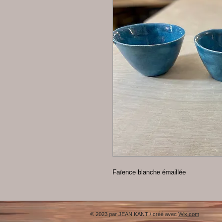
Faïence blanche émaillée
© 2023 par JEAN KANT / créé avec
Wix.com