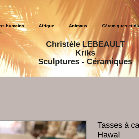
ps humains
Afrique
Animaux
Céramiques et di
Christèle LEBEAULT
Kriks
Sculptures​ - Céramiques
Tasses à ca
Hawaï