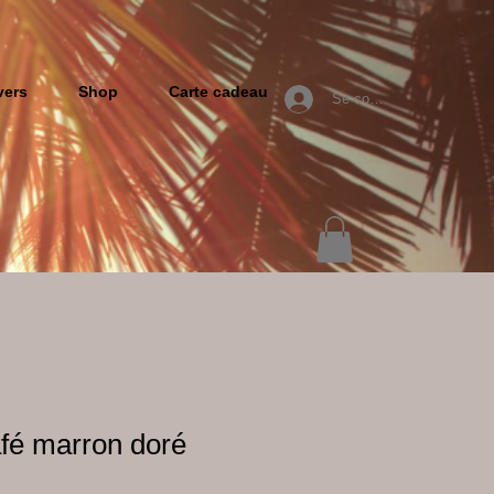
vers
Shop
Carte cadeau
Se connecter
fé marron doré