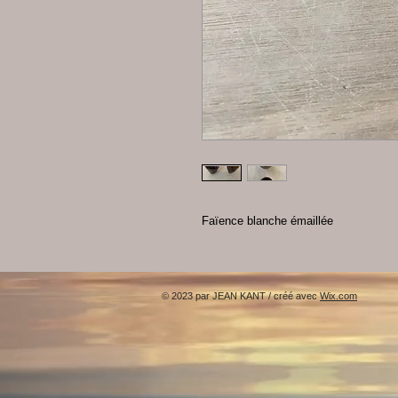
Faïence blanche émaillée
© 2023 par JEAN KANT / créé avec
Wix.com