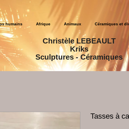
ps humains
Afrique
Animaux
Céramiques et di
Christèle LEBEAULT
Kriks
Sculptures​ - Céramiques
Tasses à ca