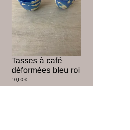
Tasses à café
déformées bleu roi
Prix
10,00 €
Hors frais de livraison
Rupture de stock
Faïence blanche émaillée