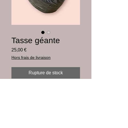
Tasse géante
Prix
25,00 €
Hors frais de livraison
Rupture de stock
Faïence blanche, noire et bleue mêlées
et émaillée
diamètre 12,5 cm
hauteur 8 cm