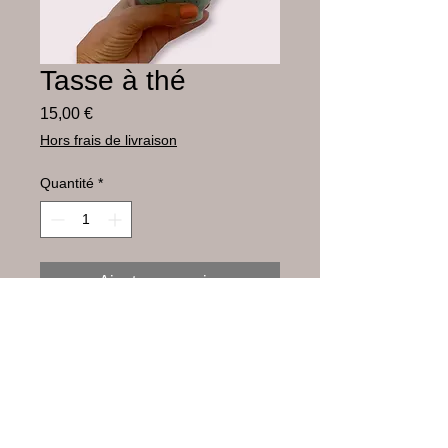
Tasse à thé
Prix
15,00 €
Hors frais de livraison
Quantité
*
Ajouter au panier
Faïence blanche émaillée
diamètre 12,5 cm
hauteur 9,5 cm