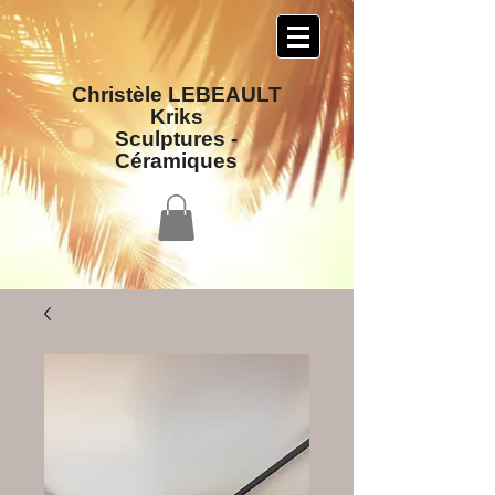
Christèle LEBEAULT
Kriks
Sculptures​ -
Céramiques