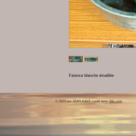
Faïence blanche émaillée
© 2023 par JEAN KANT / créé avec
Wix.com