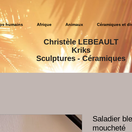
ps humains
Afrique
Animaux
Céramiques et di
Christèle LEBEAULT
Kriks
Sculptures​ - Céramiques
Saladier bl
moucheté