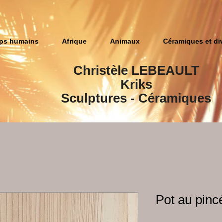
ps humains
Afrique
Animaux
Céramiques et di
Christèle LEBEAULT
Kriks
Sculptures​ - Céramiques
Pot au pinc