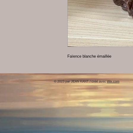
Faïence blanche émaillée
© 2023 par JEAN KANT / créé avec
Wix.com