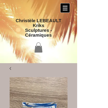
Christèle LEBEAULT
Kriks
Sculptures​ -
Céramiques