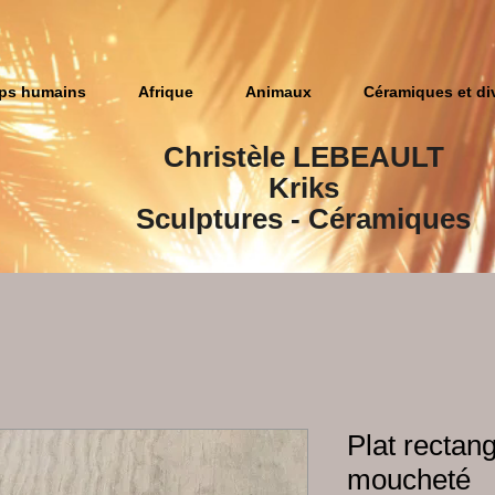
ps humains
Afrique
Animaux
Céramiques et di
Christèle LEBEAULT
Kriks
Sculptures​ - Céramiques
Plat rectang
moucheté