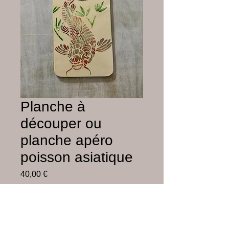
Planche à
découper ou
planche apéro
poisson asiatique
Prix
40,00 €
Hors frais de livraison
Rupture de stock