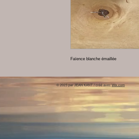
Faïence blanche émaillée
© 2023 par JEAN KANT / créé avec
Wix.com