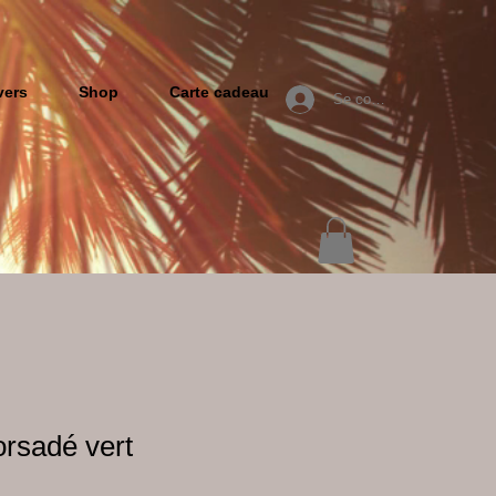
vers
Shop
Carte cadeau
Se connecter
orsadé vert