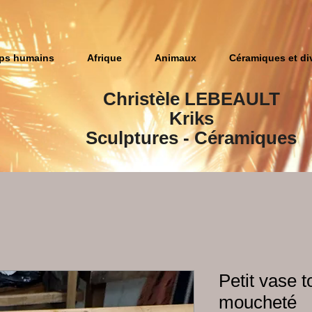
ps humains
Afrique
Animaux
Céramiques et di
Christèle LEBEAULT
Kriks
Sculptures​ - Céramiques
Petit vase t
moucheté