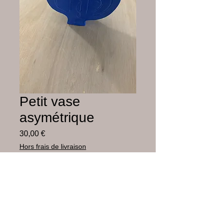
Petit vase
asymétrique
Prix
30,00 €
Hors frais de livraison
Rupture de stock
Faïence blanche peinte à l’engobe et
émaillée