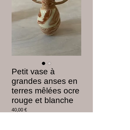
Petit vase à
grandes anses en
terres mêlées ocre
rouge et blanche
Prix
40,00 €
Hors frais de livraison