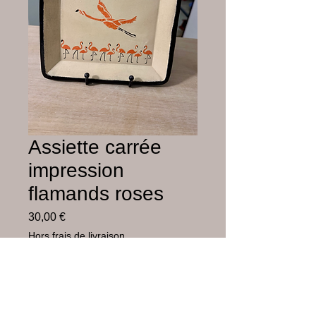
Assiette carrée
impression
flamands roses
Prix
30,00 €
Hors frais de livraison
Rupture de stock
Faïence blanche peinte à l’engobe et