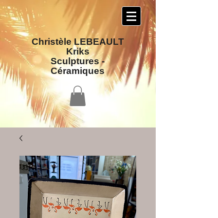
Christèle LEBEAULT
Kriks
Sculptures​ -
Céramiques